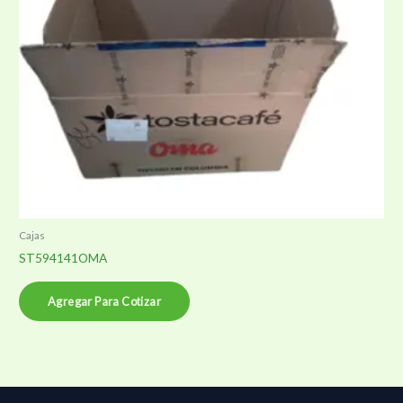
Cajas
ST594141OMA
Agregar Para Cotizar