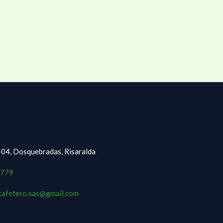
-04, Dosquebradas, Risaralda
779
ecafetero.sas@gmail.com