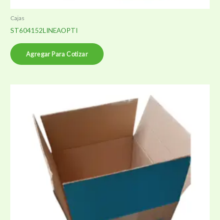
Cajas
ST604152LINEAOPTI
Agregar Para Cotizar